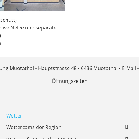
uschutt)
lusive Netze und separate
)
n
ng Muotathal • Hauptstrasse 48 • 6436 Muotathal •
E-Mail
•
Öffnungszeiten
Wetter
Wettercams der Region